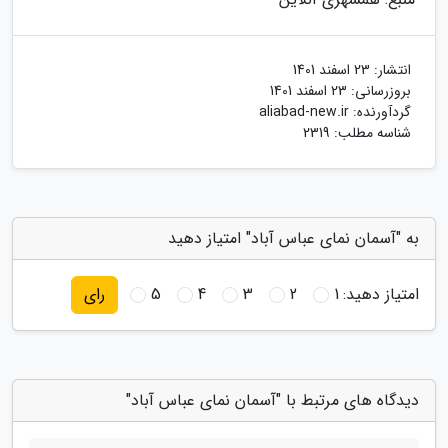
انتشار:
23 اسفند 1401
بروزرسانی:
23 اسفند 1401
گردآورنده:
aliabad-new.ir
شناسه مطلب: 2319
به "آسمان نمای عباس آباد" امتیاز دهید
امتیاز دهید:
1
2
3
4
5
رای
دیدگاه های مرتبط با "آسمان نمای عباس آباد"