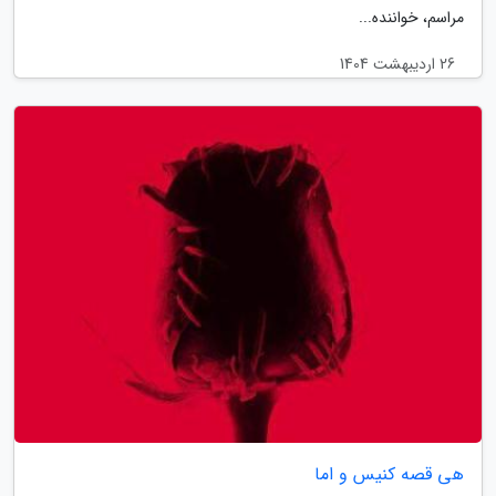
مراسم، خواننده...
26 اردیبهشت 1404
هی قصه کنیس و اما