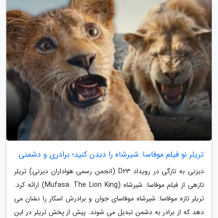
تریلر نو فیلم موفاسا: شیرشاه را دیدن کنید؛ برادری و دشمنی
دیزنی به تازگی در رویداد D23 (انجمن رسمی هواداران دیزنی) تریلر
تازهی از فیلم موفاسا: شیرشاه (Mufasa: The Lion King) ارائه کرد.
تریلر تازه موفاسا: شیرشاه موفاسای جوان و برادرش اسکار را نشان می
دهد که از برادر به دشمن تبدیل می شوند. پیش از پخش تریلر در این