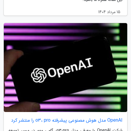
15 مرداد 1404
OpenAI مدل هوش مصنوعی پیشرفته o3، pro را منتشر کرد
شرکت OpenAI با معرفی مدل o3-pro، گامی مهم در مسیر توسعه