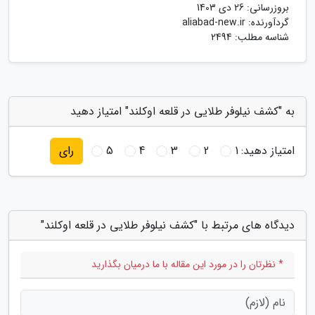
بروزرسانی:
26 دی 1403
گردآورنده:
aliabad-new.ir
شناسه مطلب: 2494
به "کشف نیلوفر طلایی در قلعه اوکلند" امتیاز دهید
امتیاز دهید:
1
2
3
4
5
رای
دیدگاه های مرتبط با "کشف نیلوفر طلایی در قلعه اوکلند"
* نظرتان را در مورد این مقاله با ما درمیان بگذارید