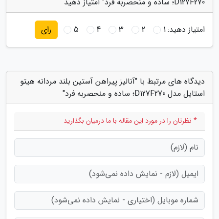
D127F270؛ ساده و منحصربه فرد" امتیاز دهید
امتیاز دهید:
1
2
3
4
5
رای
دیدگاه های مرتبط با "آنالیز پیراهن آستین بلند مردانه هیتو
استایل مدل D127F270؛ ساده و منحصربه فرد"
* نظرتان را در مورد این مقاله با ما درمیان بگذارید