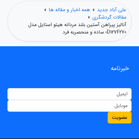
علی آباد جدید
»
همه اخبار و مقاله ها
»
مقالات گردشگری
»
آنالیز پیراهن آستین بلند مردانه هیتو استایل مدل
D127F270؛ ساده و منحصربه فرد
خبرنامه
عضویت