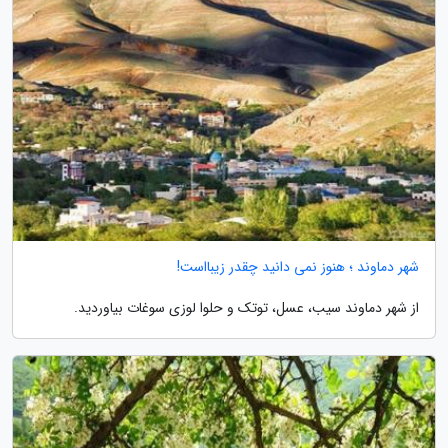
شهر دماوند ؛ هنوز نمی دانید چقدر زیبااست!
از شهر دماوند سیب، عسل، توتک و حلوا لوزی سوغات بیاوردید.