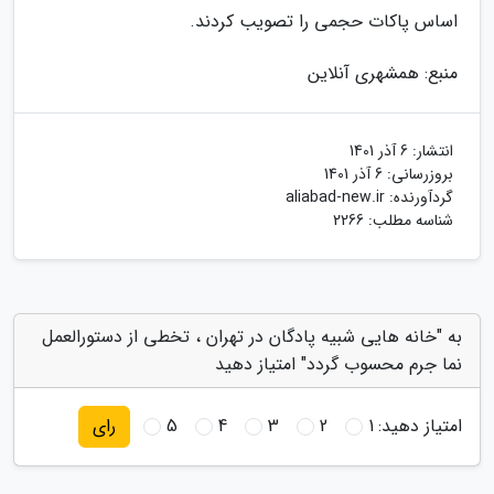
اساس پاکات حجمی را تصویب کردند.
منبع: همشهری آنلاین
انتشار:
6 آذر 1401
بروزرسانی:
6 آذر 1401
گردآورنده:
aliabad-new.ir
شناسه مطلب: 2266
به "خانه هایی شبیه پادگان در تهران ، تخطی از دستورالعمل
نما جرم محسوب گردد" امتیاز دهید
امتیاز دهید:
1
2
3
4
5
رای