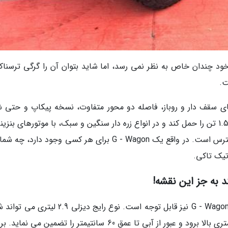
راحی زمخت خود چندان خاص به نظر نمی رسد، اما شاید بتوان آن را گرگی ترسنا
ت.
 گزینه های سقف دار و روباز، فاصله دو محور متفاوت، نسخه پیکاپ و حت
چرخ می گردد. این خودرو می تواند محموله ای تا 1.5 تن را حمل کند و در انواع زره دار سنگین و سبک، با موتورهای بن
دیزلی و با جعبه دنده های دستی یا اتومات در دسترس است. در واقع یک G - Wagon برای هر کسی وجود دار
تیک تاکی.
به جز این نقشه!
همچون بیشتر محصولات مرسدس بنز، مشخصات G - Wagon نیز قابل توجه است. نوع رایج دیزلی .9
های 70 درصد را بالا برود، از یک پله با ارتفاع نیم متری بالا برود و عبور از آبی تا عمق 60 سانتیمتر را تضمین می