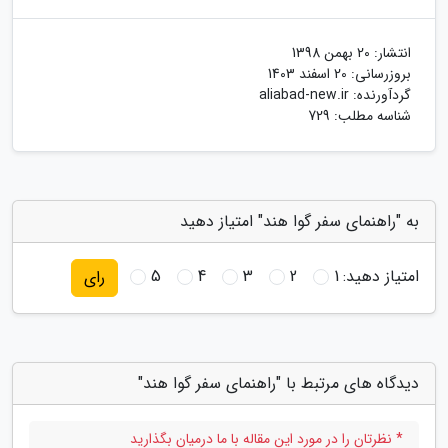
انتشار:
20 بهمن 1398
بروزرسانی:
20 اسفند 1403
گردآورنده:
aliabad-new.ir
شناسه مطلب: 729
به "راهنمای سفر گوا هند" امتیاز دهید
امتیاز دهید:
1
2
3
4
5
رای
دیدگاه های مرتبط با "راهنمای سفر گوا هند"
* نظرتان را در مورد این مقاله با ما درمیان بگذارید