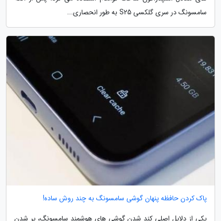
سامسونگ در سری گلکسی S25 به طور انحصاری...
پاک کردن حافظه پنهان گوشی سامسونگ به چند روش ساده!
یکی از دلایل اصلی کند شدن گوشی های هوشمند سامسونگ، پر شدن