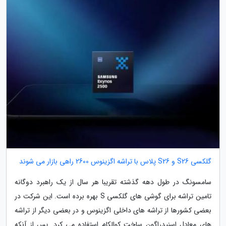
گلکسی S26 و S26 پلاس با تراشه اگزینوس 2600 راهی بازار می شوند
سامسونگ در طول دهه گذشته تقریبا هر سال از یک راهبرد دوگانه
تامین تراشه برای گوشی های گلکسی S بهره برده است. این شرکت در
بعضی کشورها از تراشه های داخلی اگزینوس و در بعضی دیگر از تراشه
های معادل اسنپدراگون ساخت کوالکام استفاده می کرد. پس از آنکه