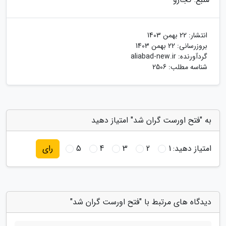
انتشار:
22 بهمن 1403
بروزرسانی:
22 بهمن 1403
گردآورنده:
aliabad-new.ir
شناسه مطلب: 2506
به "فتح اورست گران شد" امتیاز دهید
امتیاز دهید:
1
2
3
4
5
رای
دیدگاه های مرتبط با "فتح اورست گران شد"