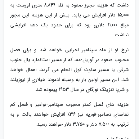
داشت که هزینه مجوز صعود به قله 8,849 متری اورست به
15,000 دلار افزایش می یابد. پیش از این هزینه این مجوز
مبلغ 11,000 دلاری بود که برای حدود یک دهه افزایشی
نداشت.
نرخ نو از ماه سپتامبر اجرایی خواهد شد و برای فصل
محبوب صعود در آوریل-مه، که از مسیر استاندارد یال جنوب
شرقی یا مسیر ساوث کول انجام می گردد، اعمال خواهد
شد. این مسیر اولین بار به وسیله ادموند هیلاری از نیوزیلند
و شرپا تنزینگ نورگای در سال 1953 پیموده شد.
هزینه های فصل کمتر محبوب سپتامبر-نوامبر و فصل کم
تقاضای دسامبر-فوریه نیز 36٪ افزایش خواهند یافت و به
ترتیب به 7,500 دلار و 3,750 دلار خواهند رسید.
منبع: کجارو