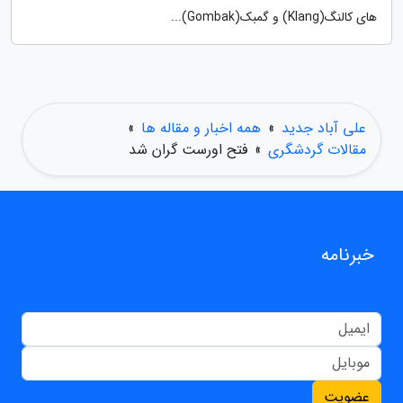
های کالنگ(Klang) و گمبک(Gombak)...
علی آباد جدید
»
همه اخبار و مقاله ها
»
مقالات گردشگری
»
فتح اورست گران شد
خبرنامه
عضویت