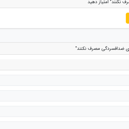
 نکنند" امتیاز دهید
روی ضدافسردگی مصرف نکنند"