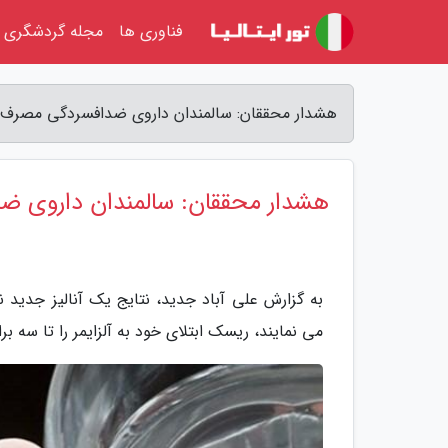
فناوری ها
مجله گردشگری
هشدار محققان: سالمندان داروی ضدافسردگی مصرف نک
هشدار محققان: سالمندان داروی ض
می نمایند، ریسک ابتلای خود به آلزایمر را تا سه بر