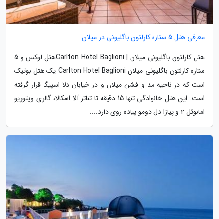
معرفی هتل 5 ستاره کارلتون باگلیونی در میلان
هتل کارلتون باگلیونی میلان | Carlton Hotel Baglioniهتل لوکس و 5
ستاره کارلتون باگلیونی میلان Carlton Hotel Baglioni یک هتل بوتیک
است که در ناحیه مد و فشن میلان و در خیابان دلا اسپیگا قرار گرفته
است. این هتل خانوادگی تنها 15 دقیقه تا تئاتر آلا اسکالا، گالری ویتوریو
امانوئل 2 و پیازا دل دومو پیاده روی دارد....