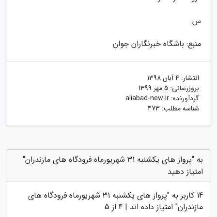
س
منبع: باشگاه خبرنگاران جوان
انتشار:
4 آبان 1398
بروزرسانی:
5 مهر 1399
گردآورنده:
aliabad-new.ir
شناسه مطلب: 473
به "پرواز های یکشنبه 31 شهریورماه فرودگاه های مازندران"
امتیاز دهید
14
کاربر به "
پرواز های یکشنبه 31 شهریورماه فرودگاه های
مازندران
" امتیاز داده اند |
4
از 5