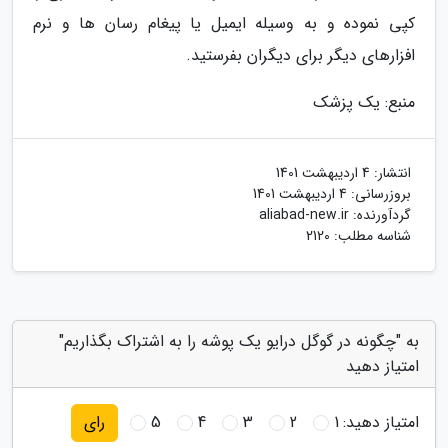
کپی نموده و به وسیله ایمیل یا پیغام رسان ها و نرم
افزارهای دیگر برای دیگران بفرستید.
منبع: یک پزشک
انتشار:
4 اردیبهشت 1401
بروزرسانی:
4 اردیبهشت 1401
گردآورنده:
aliabad-new.ir
شناسه مطلب: 2120
به "چگونه در گوگل درایو یک پوشه را به اشتراک بگذاریم"
امتیاز دهید
امتیاز دهید:
1
2
3
4
5
رای