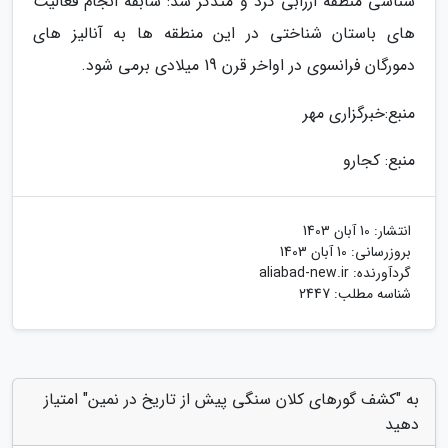
شناسی منطقه ارزابی کرد و متذکر شد: سابقه انجام فعالیت
های باستان شناختی در این منطقه ها به آنالیز های
دمورگان فرانسوی در اواخر قرن 19 میلادی برمی شود.
منبع:خبرگزاری مهر
منبع: کجارو
انتشار:
10 آبان 1403
بروزرسانی:
10 آبان 1403
گردآورنده:
aliabad-new.ir
شناسه مطلب: 2447
به "کشف گورهای کلان سنگی پیش از تاریخ در نمین" امتیاز
دهید