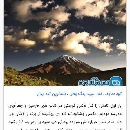
کوه دماوند، نماد سپید رنگ وطن ، بلندترین کوه ایران
بار اول نامش را کنار عکس کوچکی در کتاب های فارسی و جغرافیای
مدرسه دیدیم، عکسی باشکوه که قله ای پوشیده از برف را نشان می
داد. شاعر نامی درباره اش سروده بود ای دیو سپید پای در بند / ای گنبد
گیتی ای دماوند و ما آن را حفظ کردیم، خیلی راحت، با غرور می