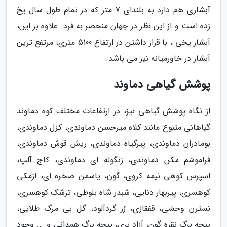
آبشاری هم دارد به بلندای 7 متر که در تمام طول سال یخ
زده است و از این نظر در جهان منحصر به فرد. علاوه بر این،
آبشار یخی ، با قرار داشتن در ارتفاع 5100 متری، مرتفع ترین
آبشار در خاورمیانه نیز می باشد.
پوشش گیاهی دماوند
از نگاه پوشش گیاهی نیز، در ارتفاعات مختلف کوه دماوند
گیاهانی متنوع مانند کلاه میرحسن دماوندی، کزل دماوندی،
بومادران دماوندی، پیرگیاه دماوندی، ریش قوش دماوندی،
فراموشم مکن دماوندی، زنگوله ای دماوندی، کاج آلپ،
اسپرس کوهی نیمه کروی، گون، یاسمن صخره ای، ازمکی
کوهسری، پیربهار دنایی، شبدر شاه بلوطی، ترشک کوهسری،
نسترن وحشی، قفقازی، رُز گردآلود، گل بی مرگ طلایی،
پنجه برگ نقره گون، آزاد بری، پنجه برگ همدانی و ... وجود