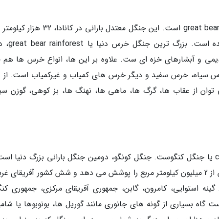
یکی دیگر از زیباترین جنگل های دنیا great bear rainforest است. این جنگل معتدل بارانی در ک
مساحت دارد و بکر و دست نخورده به جای مان
دیمی و آبشارهای خزه ای ست. علاوه بر این ها، انواع خرس ها هم 
Kerm، خرس گریزلی، خرس سیاه، خرس سفید و دیگر خرس های کمیاب و غیرکمیاب است. از 
ان از عقاب ها، گرگ ها، ماهی ها، نهنگ ها، بز کوهی، گوزن سیت
یکی دیگر از بهترین جنگل های دنیا congo forest یا جنگل کنگوست. جنگل کونگو، دومین جنگل بارانی بزرگ دنیا 
در آفریقای مرکزی قرار گرفته است. این جنگل، بیش از 2 میلیون کیلومتر مربع را پوشش می دهد و شش کشور آفریقای 
 گینه استوایی، کامرون، گابن، جمهوری آفریقای مرکزی، جمهوری کنگ
یا DRC. جنگل کنگو، زیست گاه بسیاری از گونه های جانوری مانند گوریل ها، بونوبوها یا شام