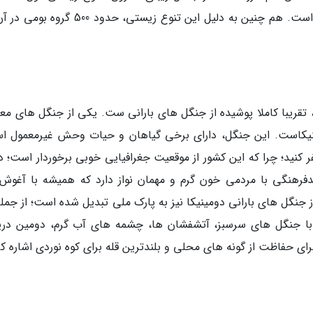
وجود دارد؛ این مورد، بر دمای دنیای تاثیر گذاشته است. هم چنین به دلیل این تنوع زیستی، حدود
، تقریبا کاملا پوشیده از جنگل های بارانی ست. یکی از جنگل های مع
dominica fore یا جنگل دومینیکاست. این جنگل، دارای برخی گیاهان و حیات وحش غیرمعمول
ر کنید؛ چرا که این کشور از موقعیت جغرافیایی خوبی برخوردار است؛ د
هنگی با مردمی خون گرم و مهمان نواز دارد که همیشه با آغوش ب
 جنگل های بارانی دومینیکا نیز به پارک ملی تبدیل شده است؛ از جمله
 می توان به پارک ملی Morne Trois Pitons با جنگل های سرسبز، آتشفشان ها، چشمه های آب گرم، دومین د
ی حفاظت از گونه های محلی و بلندترین قله برای کوه نوردی اشاره کر