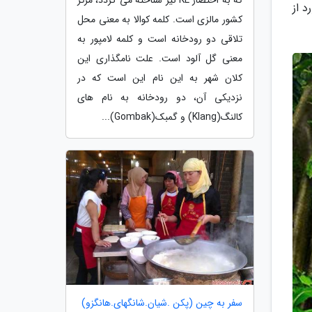
م های مختلفی هستند. در ادامه همراه ما باشید تا شما را با 10 مورد از
کشور مالزی است. کلمه کوالا به معنی محل
تلاقی دو رودخانه است و کلمه لامپور به
معنی گل آلود است. علت نامگذاری این
کلان شهر به این نام این است که در
نزدیکی آن، دو رودخانه به نام های
کالنگ(Klang) و گمبک(Gombak)...
سفر به چین (پکن .شیان.شانگهای.هانگزو)