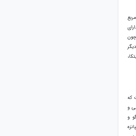
انادا، 32 هزار کیلومتر مربع
ده است. بزرگ ترین جنگل خرس دنیا یا great bear rainforest، دارای
چون
دیگر
کا،
است که
غربی و
و و
پانزه