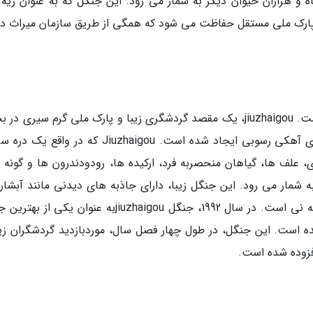
اه و هزاران حیوان دیگر به شمار می رود. این جنگل که به عنوان ریه 
ج پارک ملی مستقل حفاظت می شود که همگی از طریق سازمان میراث دن
یکی دیگر از بهترین جنگل های دنیا jiuzhaigou است. jiuzhaigou، یک مقصد گردشگری زیبا و پارک ملی گرم سیر
شمال غربی سیچوان چین است که بر روی کوه های آهکی رسوبی ایجاد شده است. Jiuzhaigou که در و
 علف ها، گیاهان منحصربه فرد، ارکیده ها، رودودندرون ها و گونه 
ه شمار می رود. این جنگل زیبا، دارای جاذبه های دیدنی مانند آبشار
باشکوه، آب راه های زیبا و دریاچه ها مانند دریاچه نی است. در سال 1992، جنگل jiuzhaigouبه عنوان یک
ه است. این جنگل، در طول چهار فصل سال، موردبازدید گردشگران زی
افزوده شده است.