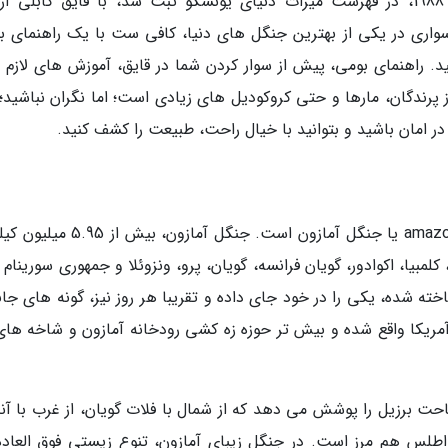
پارک ملی daintree national park، که در سال 1988، در فهرست میراث دنیای یونسکو ثبت شد، با قایق کابلی 
یق سواری در یکی از بهترین جنگل های دنیا، کافی ست با یک راهنمای ب
 و در رودخانه Daintree حرکت کنید. راهنمای بومی، پیش از سوار کردن شما در قایق، آموزش های لازم 
 پرندگان، مارها و حتی کروکودیل های زیادی است؛ اما نگران نباشید؛ 
ر امان باشید و بتوانید با خیال راحت، طبیعت را کشف کنید.
یکی دیگر از بهترین جنگل های دنیا amazon rainforest یا جنگل آمازون است. جنگل آما
بیا، اکوادور، گویان فرانسه، گویان، پرو، ونزوئلا و جمهوری سورینام ر
ن از هر 10 گونه جانوری شناخته شده، یکی را در خود جای داده و تقریبا هر روز نیز، گونه های ج
مریکا واقع شده و بیش تر حوزه زه کشی رودخانه آمازون و شاخه های
 حدود 40 درصد از کل مساحت برزیل را پوشش می دهد که از شمال با فلات گویان، از غرب با آن
 اطلس هم مرز است. در جنگل زیبای آمازون، تنوع زیستی فوق العاده