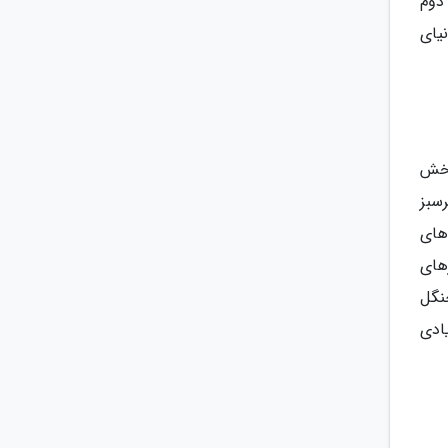
دوم
یای
ی در بخش
اقع یک دره سرسبز
های
های
ی از بهترین جنگل
ادی