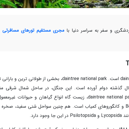
شگری و سفر به سراسر دنیا با
مجری مستقیم تورهای مسافرتی و
یکی از بهترین جنگل های دنیا daintree national park است. daintree national park، بخشی از طولانی ترین و
دنیا است که طی 110 میلیون سال گذشته دوام آورده است. این جنگل، در ساحل شمال شرقی 
Queenslands استرالیا قرار گرفته است. جنگل daintree national park، زیست گاه انواع گیاهان و حیوانات غیر
جمله گربه های شنی یا Bennetts rare sand cats و کانگوروهای کمیاب است. هم چنین سواحل شنی سفید، صخ
 دارد.