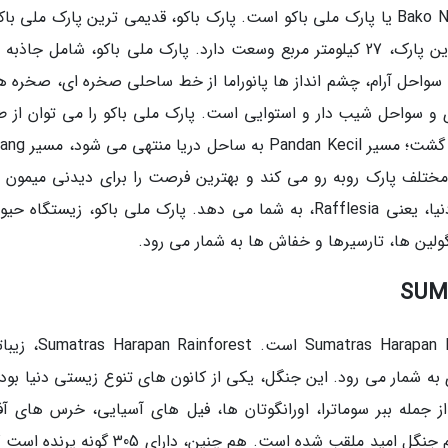
یکی دیگر از جنگل های معروف دنیا Bako National Park یا پارک ملی باکو است. پارک باکو، قدیمی ترین پارک ملی 
مالزی بوده که در سال 1957 تاسیس شده است. این پارک، 27 کیلومتر مربع وسعت دارد. پارک ملی باکو، شامل جا
، سواحل آرام، چشم انداز ها پانوراما از خط ساحلی صخره ای، صخره ه
 سواحل شیب دار و استوایی است. پارک ملی باکو را می توان از ط
شبکه ای از مسیرها، متشکل از 16 مسیر پیاده روی گشت؛ 
ای مختلف پارک روبه رو می کند و بهترین فرصت را برای دیدنی میمون 
پروبوسیس یا میمون دماغ دراز و بزرگ ترین گل دنیا، یعنی Rafflesia، به شما می دهد. پارک ملی باکو، زیستگاه
نگولین ها، تارسیرها و خفاش ها به شمار می رود.
SUM
یکی دیگر از بهترین جنگل های دنیا Sumatras Harapan Rainforest
در سوماترای اندونزی به شمار می رود. این جنگل، یکی از کانون های تنوع زیستی دنیا بو
ز جمله ببر سوماترا، اورانگوتان ها، فیل های آسیایی، خرس های آف