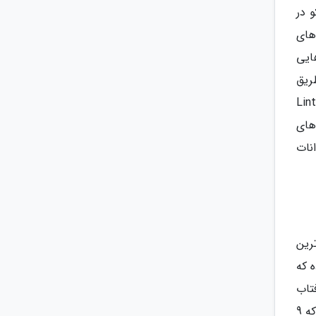
باکو در
ذبه های
ایی
ریق
مسیر Pandan Kecil به ساحل دریا منتهی می شود، مسیر Lintang
های
 حیوانات
 است. Sumatras Harapan Rainforest، زیباترین
ده که
تاب
مالایایی و پلنگ های ابری ست؛ از همین رو، به نام جنگل امید ملقب شده است. هم چنین، دارای 305 گونه پرنده است که 9