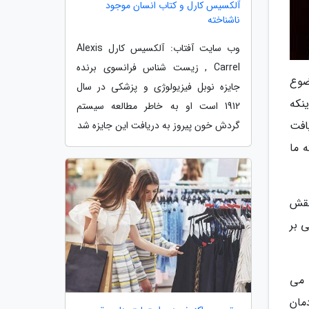
آلکسیس کارل و کتاب انسان موجود
ناشناخته
وب سایت آفتاب: آلکسیس کارل Alexis
Carrel , زیست شناس فرانسوی برنده
ضوع
جایزه نوبل فیزیولوژی و پزشکی در سال
ه کنیم اول اینکه
1912 است او به خاطر مطالعه سیستم
یافت
گردش خون پیروز به دریافت این جایزه شد
 ما
نقش
مبتنی بر
 می
مان