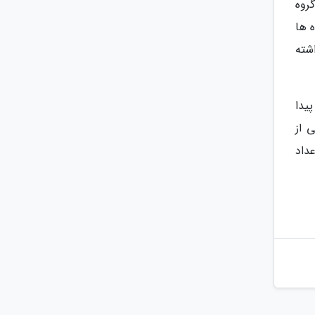
دانشجویی ناظر بر امور و مطالبه گر از مسئولین می تواند ایفای نقش و تشکیک مساعی کند. ما 47 گروه
کده ها
شته
پیدا
 یکی از
داد