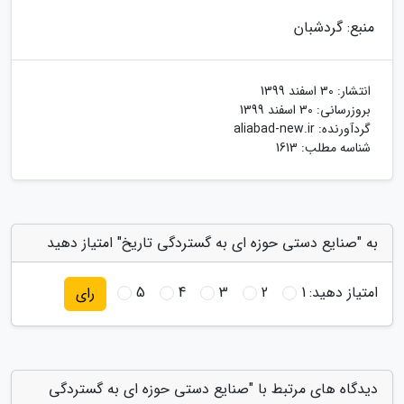
منبع: گردشبان
انتشار:
30 اسفند 1399
بروزرسانی:
30 اسفند 1399
گردآورنده:
aliabad-new.ir
شناسه مطلب: 1613
به "صنایع دستی حوزه ای به گستردگی تاریخ" امتیاز دهید
امتیاز دهید:
1
2
3
4
5
رای
دیدگاه های مرتبط با "صنایع دستی حوزه ای به گستردگی