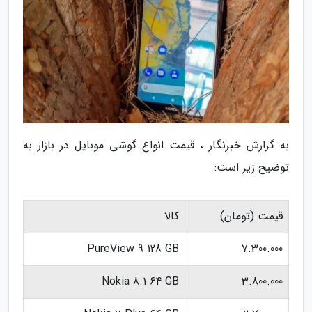
به گزارش خبرنگار ، قیمت انواع گوشی موبایل در بازار به
توضیح زیر است:
قیمت (تومان)
کالا
PureView 9 128 GB
7.300.000
Nokia 8.1 64 GB
3.800.000