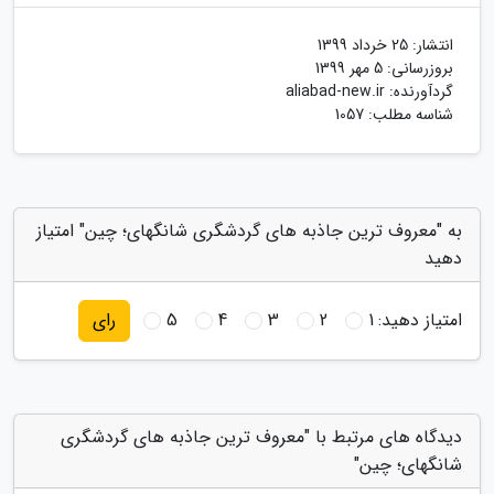
انتشار:
25 خرداد 1399
بروزرسانی:
5 مهر 1399
گردآورنده:
aliabad-new.ir
شناسه مطلب: 1057
به "معروف ترین جاذبه های گردشگری شانگهای؛ چین" امتیاز
دهید
امتیاز دهید:
1
2
3
4
5
رای
دیدگاه های مرتبط با "معروف ترین جاذبه های گردشگری
شانگهای؛ چین"