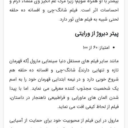
بیشتر با او همراه شویم؛ زیرا مرگ غم انگیز وی منشاء درام و
احساسات اثر است. فیلم شانگ-چی و افسانه ده حلقه
لحنی شبیه به فیلم های ثور دارد.
پیتر دبروژ از ورایتی
امتیاز: 60 از 100
مانند سایر فیلم های مستقل دنیا سینمایی مارول [که قهرمان
تازه و تنهایی دارند]، شانگ-چی و افسانه ده حلقه هم
شروع خوبی دارد و در نیمه ابتدایی قهرمان خود را به اسم
یک شخصیت مجذوب کننده معرفی می نماید. اما با پیدا
شدن المان های ماورایی و فراطبیعی ناهنجار در داستان،
فیلم از لحاظ کیفی افت می نماید.
مارول در این فیلم از محبوبیت خود برای حمایت از آسیایی