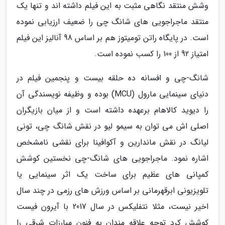
وشش منتقد نگاهی مثبت به این فیلم داشته اند و تنها یک
منتقد ماجراجویی های شانگ چی را ضعیف ارزیابی نموده
است. در پایگاه راتن تومیتوز هم بر اساس 98 آنالیز این فیلم
امتیاز 92 از 100 را کسب نموده است.
شانگ-چی و افسانه ده حلقه بیست و پنجمین فیلم در
دنیای سینمایی مارول (MCU) بوده و وظیفه نویسندگی آن
را دیوید کالاهام برعهده داشته است و از میان بازیگران
اصلی اش می توان به سیمو لیو در نقش شانگ چی، تونی
لیانگ در نقش ماندارین و آکوافینا برای نقشی نامشخص
اشاره نمود. ماجراجویی های شانگ-چی نخستین کوشش
کمپانی های عظیم برای ساخت یک اثر سینمایی یا
تلویزیونی ابرقهرمانی بر اساس ورزش های رزمی در چند سال
اخیر نیست، مثلا نتفلیکس در سال 2017 با آیرون فیست
کوشش کرد توجه علاقه مندان به فنون مبارزات شرقی را