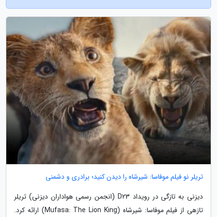
تریلر نو فیلم موفاسا: شیرشاه را دیدن کنید؛ برادری و دشمنی
دیزنی به تازگی در رویداد D23 (انجمن رسمی هواداران دیزنی) تریلر
تازهی از فیلم موفاسا: شیرشاه (Mufasa: The Lion King) ارائه کرد.