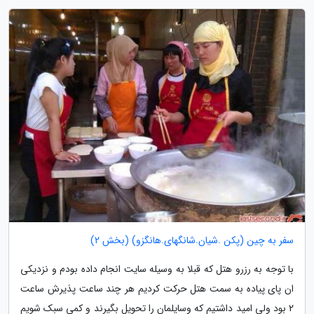
سفر به چین (پکن .شیان.شانگهای.هانگزو) (بخش 2)
با توجه به رزرو هتل که قبلا به وسیله سایت انجام داده بودم و نزدیکی
ان پای پیاده به سمت هتل حرکت کردیم هر چند ساعت پذیرش ساعت
2 بود ولی امید داشتیم که وسایلمان را تحویل بگیرند و کمی سبک شویم