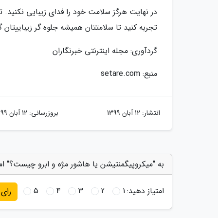
در نهایت هرگز سلامت خود را فدای زیبایی نکنید. 
تجربه کنید تا سلامتتان همیشه جلوه گر زیباییتان گ
گردآوری: مجله اینترنتی خبرنگاران
منبع: setare.com
انتشار:
12 آبان 1399
بروزرسانی:
12 آبان 1399
به "میکروپیگمنتیشن یا هاشور مژه و ابرو چیست؟" ام
امتیاز دهید:
1
2
3
4
5
رای