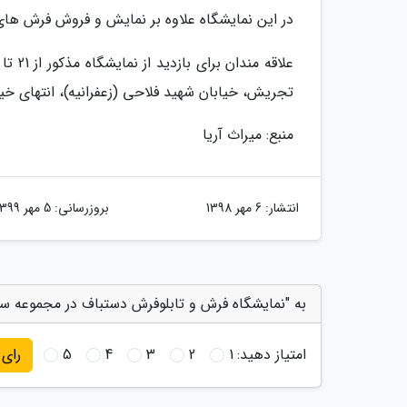
در این نمایشگاه علاوه بر نمایش و فروش فرش های 
تجریش، خیابان شهید فلاحی (زعفرانیه)، انتهای خی
منبع: میراث آریا
انتشار:
6 مهر 1398
بروزرسانی:
5 مهر 1399
به "نمایشگاه فرش و تابلوفرش دستباف در مجموعه سعدآ
امتیاز دهید:
1
2
3
4
5
رای