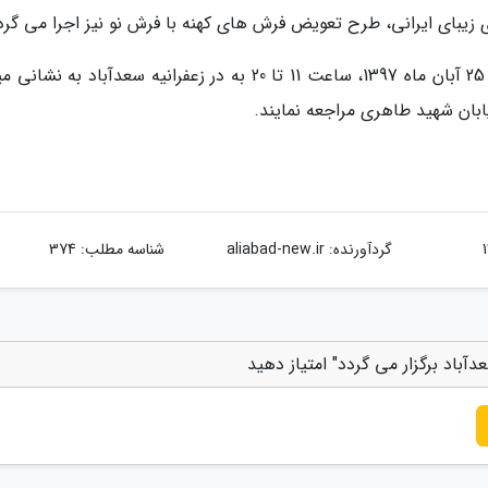
زیبای ایرانی، طرح تعویض فرش های کهنه با فرش نو نیز اجرا می گرد
علاقه مندان برای بازدید از نمایشگاه مذکور از 21 تا 25 آبان ماه 1397، ساعت 11 تا 20 به در زعفرانیه سعدآباد به
ابان شهید طاهری مراجعه نمایند.
گردآورنده:
aliabad-new.ir
شناسه مطلب: 374
باد برگزار می گردد" امتیاز دهید