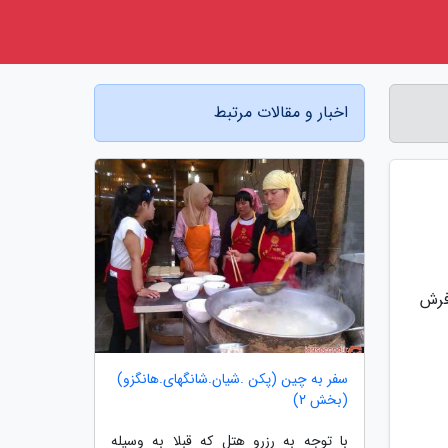
اخبار و مقالات مرتبط
گاه فرش و تابلوفرش
سفر به چین (پکن .شیان.شانگهای.هانگزو)
(بخش 2)
با توجه به رزرو هتل که قبلا به وسیله