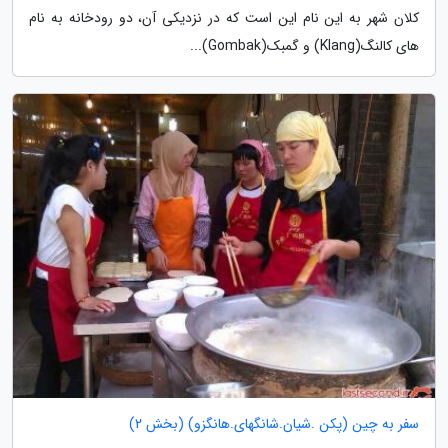
کلان شهر به این نام این است که در نزدیکی آن، دو رودخانه به نام
های کالنگ(Klang) و گمبک(Gombak)...
سفر به چین (پکن .شیان.شانگهای.هانگزو) (بخش 2)