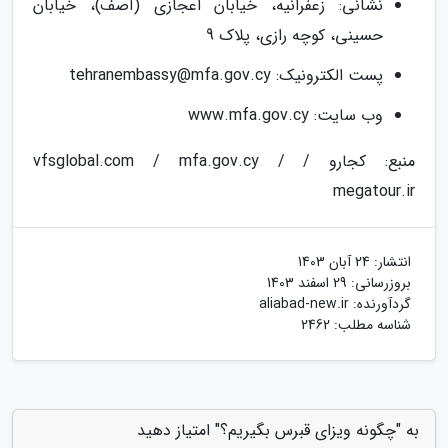
نشانی: زعفرانیه، خیابان اعجازی (آصف)، خیابان
حسینی، کوچه رازی، پلاک 9
پست الکترونیک:
tehranembassy@mfa.gov.cy
وب سایت: www.mfa.gov.cy
منبع: کجارو / vfsglobal.com / mfa.gov.cy /
megatour.ir
انتشار:
24 آبان 1403
بروزرسانی:
29 اسفند 1403
گردآورنده:
aliabad-new.ir
شناسه مطلب: 2462
به "چگونه ویزای قبرس بگیریم؟" امتیاز دهید