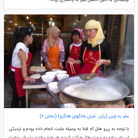
سفر به چین (پکن .شیان.شانگهای.هانگزو) (بخش 2)
با توجه به رزرو هتل که قبلا به وسیله سایت انجام داده بودم و نزدیکی
ان پای پیاده به سمت هتل حرکت کردیم هر چند ساعت پذیرش ساعت