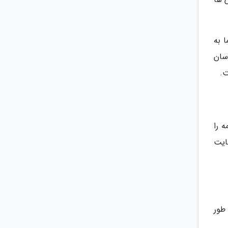
 به
سان
ت.
 را
ایت
طور