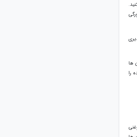
ید.
رگی
یری
 ها
 را
غذ روغنی
ا سطح آن ها