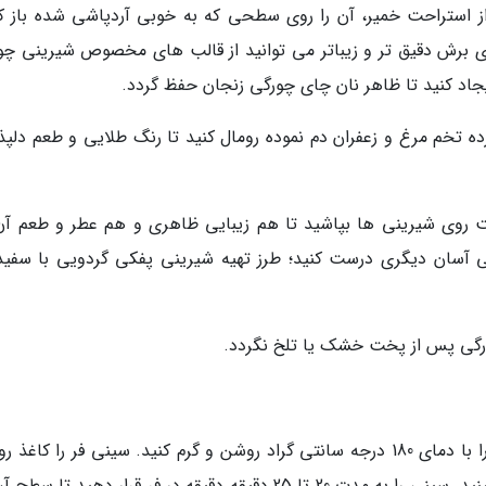
ز استراحت خمیر، آن را روی سطحی که به خوبی آردپاشی شده باز کن
ای برش دقیق تر و زیباتر می توانید از قالب های مخصوص شیرینی چو
ایجاد کنید تا ظاهر نان چای چورگی زنجان حفظ گردد.
ه تخم مرغ و زعفران دم نموده رومال کنید تا رنگ طلایی و طعم دلپذ
خت روی شیرینی ها بپاشید تا هم زیبایی ظاهری و هم عطر و طعم آن
ی آسان دیگری درست کنید؛ طرز تهیه شیرینی پفکی گردویی با سفیده
چورگی پس از پخت خشک یا تلخ نگردد.
در پنجمین مرحله از طرز تهیه چای چورگی باید فر را با دمای 180 درجه سانتی گراد روشن و گرم کنید. سینی فر را کا
پهن کنید. حال شیرینی ها را منظم در سینی فر بچینید. سینی را به مدت 20 تا 25 دقیقه دقیقه در فر قرار دهید ت