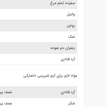
سفیده تخم مرغ
وانیل
روغن
نمک
زعفران دم نموده
آرد قنادی
مواد لازم برای کرم شیرینی دانمارکی
آرد قنادی
نصف پیم
شکر
نصف پیم