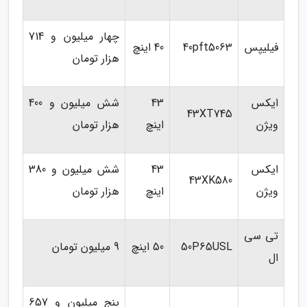
چهار میلیون و 714
فیلیپس
40pft5063
40 اینچ
هزار تومان
ایکس
43
شش میلیون و 400
43XT745
ویژن
اینچ
هزار تومان
ایکس
43
شش میلیون و 380
43XK580
ویژن
اینچ
هزار تومان
تی سی
50P65USL
50 اینچ
9 میلیون تومان
ال
پنج میلیون و 657