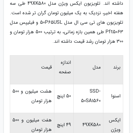
داشته اند. تلویزیون ایکس ویژن مدل 49XK580 طی سه
هفته اخیر، نزدیک به یک میلیون تومان گران تر شده است.
تلویزیون های تی سی ال مدل 50P65USL و فیلیپس مدل
Pft5063 طی همین بازه زمانی، به ترتیب 500 هزار تومان و
300 هزار تومان رشد قیمت داشته اند.
اندازه
برند
مدل
قیمت
صفحه
SSD-
هشت میلیون و 500
اسنوا
50 اینچ
50SA1560
هزار تومان
ایکس
هفت میلیون و 500
49XK580
49 اینچ
ویژن
هزار تومان