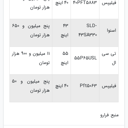
فیلیپس
40PFT5883
40 اینچ
هزار تومان
SLD-
43
پنج میلیون و 650
اسنوا
43SA330
اینچ
هزار تومان
تی سی
55
11 میلیون و 900 هزار
55P65USL
ال
اینچ
تومان
پنج میلیون و 50
فیلیپس
Pft5063
40 اینچ
هزار تومان
منبع: فرارو