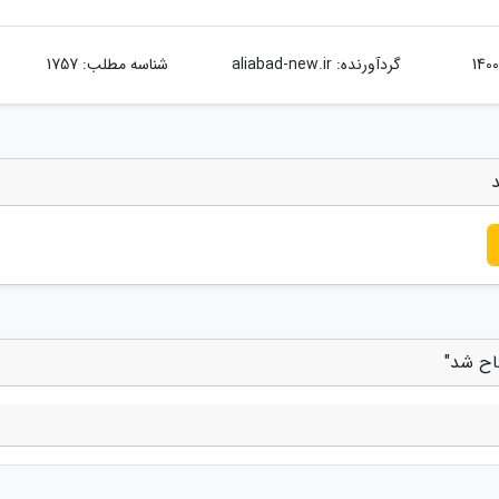
گردآورنده:
aliabad-new.ir
شناسه مطلب: 1757
د
تاح شد"