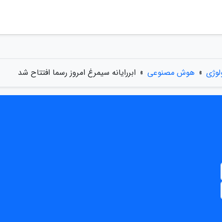
لوژی
»
هوش مصنوعی
»
ابررایانه سیمرغ امروز رسما افتتاح شد