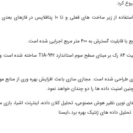
ظرفیت پردازشی این ابر رایانه تا 5 پتافلاپس با استفاده از زیر ساخت های فعلی و تا 10 پتافلاپس در فا
این ابر رایانه با ظرفیت 42 رک قابل گسترش به ظرفیت 84 رک بر مبنای سطح سوم استاندارد TIA-942
ری طراحی شده است. مجازی سازی باعث افزایش بهره وری از منابع مو
ین امنیت داده ها را دو چندان خواهد نمود.
دهای نوین نظیر هوش مصنوعی، تحلیل کلان داده، اینترنت اشیا، بازی س
حلیل داده های ژنتیک بهره برد.،ایسنا