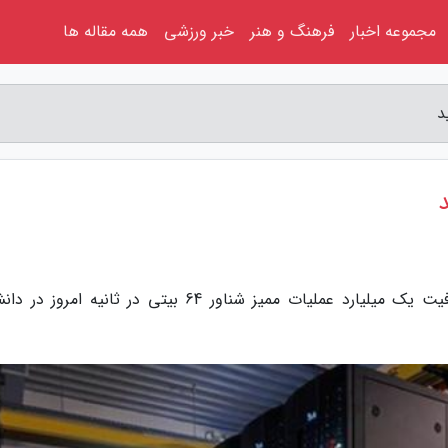
مجموعه اخبار
فرهنگ و هنر
خبر ورزشی
همه مقاله ها
د
د
به گزارش علی آباد جدید، ابررایانه سیمرغ با ظرفیت یک میلیارد عملیات ممیز شناور 64 بیتی در ثانیه ام