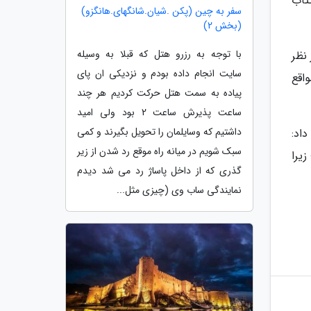
تاب
سفر به چین (پکن .شیان.شانگهای.هانگزو)
(بخش 2)
با توجه به رزرو هتل که قبلا به وسیله
نظر
سایت انجام داده بودم و نزدیکی ان پای
اقع
پیاده به سمت هتل حرکت کردیم هر چند
ساعت پذیرش ساعت 2 بود ولی امید
داشتیم که وسایلمان را تحویل بگیرند و کمی
اد:
سبک شویم در میانه راه موقع رد شدن از زیر
زیرا
گذری که از داخل پاساژ رد می شد دیدم
نمایندگی ساب وی (چیزی مثل...