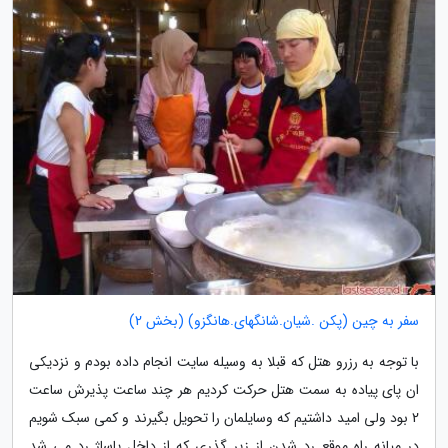
سفر به چین (پکن .شیان.شانگهای.هانگزو) (بخش 2)
با توجه به رزرو هتل که قبلا به وسیله سایت انجام داده بودم و نزدیکی
ان پای پیاده به سمت هتل حرکت کردیم هر چند ساعت پذیرش ساعت
2 بود ولی امید داشتیم که وسایلمان را تحویل بگیرند و کمی سبک شویم
در میانه راه موقع رد شدن از زیر گذری که از داخل پاساژ رد می شد