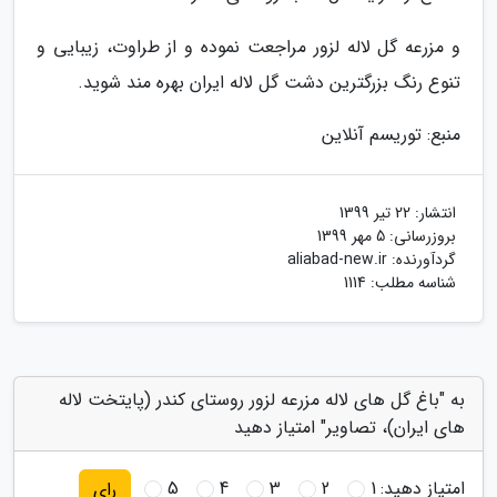
و مزرعه گل لاله لزور مراجعت نموده و از طراوت، زیبایی و
تنوع رنگ بزرگترین دشت گل لاله ایران بهره مند شوید.
منبع: توریسم آنلاین
انتشار:
22 تیر 1399
بروزرسانی:
5 مهر 1399
گردآورنده:
aliabad-new.ir
شناسه مطلب: 1114
به "باغ گل های لاله مزرعه لزور روستای کندر (پایتخت لاله
های ایران)، تصاویر" امتیاز دهید
امتیاز دهید:
1
2
3
4
5
رای