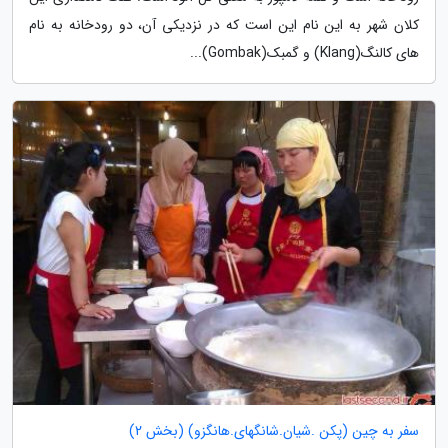
کلان شهر به این نام این است که در نزدیکی آن، دو رودخانه به نام
های کالنگ(Klang) و گمبک(Gombak)...
سفر به چین (پکن .شیان.شانگهای.هانگزو) (بخش 2)