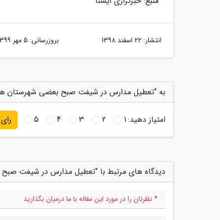
منبع: خبرگزاری ایسنا
انتشار:
22 اسفند 1398
بروزرسانی:
5 مهر 1399
به "تعطیل مدارس در شیفت صبح بعضی شهرستان های 
امتیاز دهید:
1
2
3
4
5
رای
دیدگاه های مرتبط با "تعطیل مدارس در شیفت صبح 
* نظرتان را در مورد این مقاله با ما درمیان بگذارید