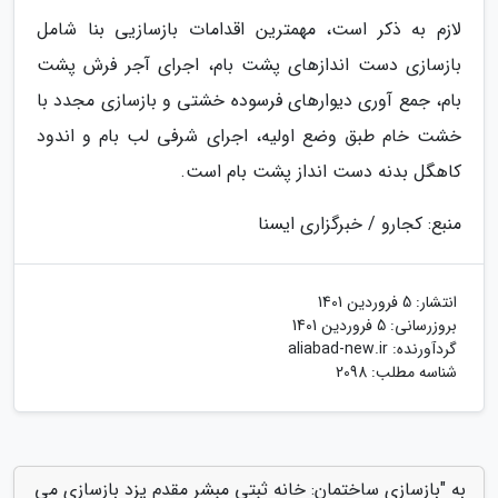
لازم به ذکر است، مهمترین اقدامات بازسازیی بنا شامل
بازسازی دست اندازهای پشت بام، اجرای آجر فرش پشت
بام، جمع آوری دیوارهای فرسوده خشتی و بازسازی مجدد با
خشت خام طبق وضع اولیه، اجرای شرفی لب بام و اندود
کاهگل بدنه دست انداز پشت بام است.
منبع: کجارو / خبرگزاری ایسنا
انتشار:
5 فروردین 1401
بروزرسانی:
5 فروردین 1401
گردآورنده:
aliabad-new.ir
شناسه مطلب: 2098
به "بازسازی ساختمان: خانه ثبتی مبشر مقدم یزد بازسازی می