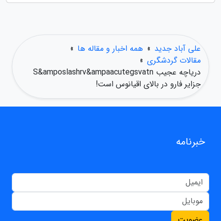
علی آباد جدید
»
همه اخبار و مقاله ها
»
مقالات گردشگری
»
دریاچه عجیب S&amposlashrv&ampaacutegsvatn
جزایر فارو در بالای اقیانوس است!
خبرنامه
عضویت