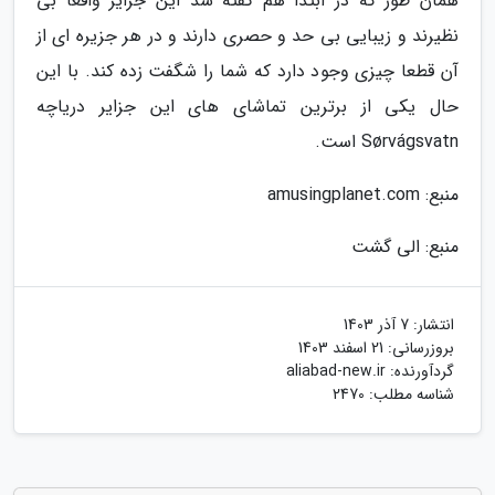
همان طور که در ابتدا هم گفته شد این جزایر واقعا بی
نظیرند و زیبایی بی حد و حصری دارند و در هر جزیره ای از
آن قطعا چیزی وجود دارد که شما را شگفت زده کند. با این
حال یکی از برترین تماشای های این جزایر دریاچه
Sørvágsvatn است.
منبع: amusingplanet.com
منبع: الی گشت
انتشار:
7 آذر 1403
بروزرسانی:
21 اسفند 1403
گردآورنده:
aliabad-new.ir
شناسه مطلب: 2470