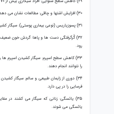
29) کاهش سطح شنوایی: افراد سیگاری بیش از 70 درصد مستعد کم شنوایی و ناشنوایی هستند.
30) افزایش اشتها و چاقی: مطالعات نشان می دهد سیگار کشیدن باعث پرخوری می شود.
31) پسوزیاریس (نوعی بیماری پوستی): سیگار کشیدن احتمال ابتلا به این بیماری را افزایش می دهد.
32) گُرگرفتگی دست ها و پاها: گردش خون ضعیف
رود.
33) کاهش سطح اسپرم: سیگار کشیدن اسپرم ها 
را نتوانند انجام دهند.
34) دوری از زایمان طبیعی و سالم: سیگار کشی
فرسایی را در پی دارد.
35) یائسگی: زنانی که سیگار می کشند در مقا
یائسگی می شوند.