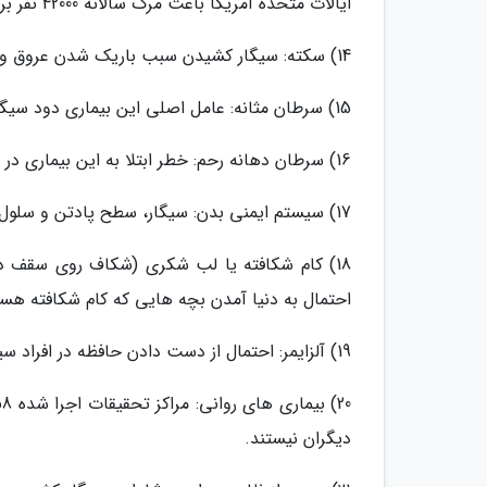
ایالات متحده آمریکا باعث مرگ سالانه 42000 نفر بر اثر بیماری قلبی و 3400 نفر بر اثر سرطان ریه می شود.
14) سکته: سیگار کشیدن سبب باریک شدن عروق و لخته شدن خون و در نتیجه سکته مغزی می شود.
15) سرطان مثانه: عامل اصلی این بیماری دود سیگار است.
16) سرطان دهانه رحم: خطر ابتلا به این بیماری در زنانی که سیگار مصرف می کنند 2 برابر است.
17) سیستم ایمنی بدن: سیگار، سطح پادتن و سلول بدن را که وظیفه مقابله با بیماری ها را دارد پایین می آورد.
18) کام شکافته یا لب شکری (شکاف روی سقف 
احتمال به دنیا آمدن بچه هایی که کام شکافته هست
19) آلزایمر: احتمال از دست دادن حافظه در افراد سیگاری 5 برابر بیشتر از افراد غیر سیگاری است.
دیگران نیستند.