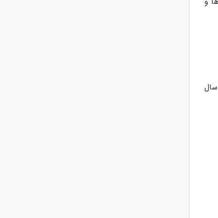
ا و
اگهانی بچه ها زیر 7 سال: مواد شیمیایی سرطان زا در دود ثانویه به ریه ها، قلب و مغز بچه ها زیر 7 سال