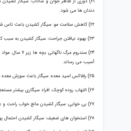
21) دوری از ظاهر جوان و شاداب: سیگار کشی
دندان ها می شود.
22) کاهش سلامت مو: سیگار کشیدن باعث تاس شدن و سفید شدن زودرس موی سر می شود.
23) بهبود نیافتن جراحت: سیگار کشیدن به سبب کاهش گردش خون باعث می شود که جراحات دیرتر بهبود یابند.
آسیب می رساند.
25) رفلاکس اسید معده: سیگار باعث سوزش معده می شود.
26) التهاب روده کوچک: افراد سیگاری بیشتر مستعد ابتلا به التهاب مزمن روده کوچک هستند.
27) بی خوابی: سیگار کشیدن مانع خواب راحت و عمیق می شود.
28) استخوان های ضعیف: سیگار کشیدن احتمال پوکی استخوان و شکستگی را بالا می برد.