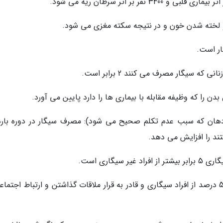
دهان که سبب عدم تکلم صحیح می شود): مصرف سیگار در دوره بارد
ند را افزایش می دهد.
20) بیماری های روانی: مراکز تحقیقات اجرا شده 58 درصد از افراد سیگاری و قادر به قرار ملاقات گذاشتن و ارتباط اجتم