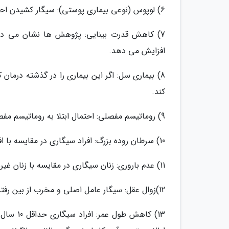
6) لوپوس (نوعی بیماری پوستی): سیگار کشیدن احتمال ابتلا به لوپوس را افزایش می دهد.
7) کاهش قدرت بینایی: پژوهش ها نشان می دهند 
افزایش می دهد.
8) بیماری سل: اگر این بیماری را در گذشته درمان ک
کند.
9) روماتیسم مفصلی: احتمال ابتلا به روماتیسم مفصلی با سیگار کشیدن افزایش پیدا می کند.
10) سرطان روده بزرگ: افراد سیگاری در مقایسه با افراد غیر سیگاری بیشتر مستعد مرگ بر اثر سرطان روده بزرگ هستند.
11) عدم باروری: زنان سیگاری در مقایسه با زنان غیرسیگاری به سرعت تخمک های بارور خود را از دست می دهند.
12)زوال عقل: سیگار عامل اصلی و مخرب از بین رفتن عقل است.
13) کاهش