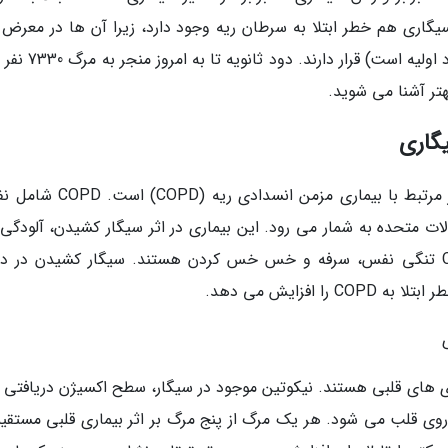
سیگاری هم خطر ابتلا به سرطان ریه وجود دارد، زیرا آن ها در معرض 
ثانویه (دود ثانویه 20 تا 30 درصد خطرناک تر از دود اولیه است) 
هتر آشنا می شوید.
سیگار کشیدن عامل اصلی 90 درصد از مرگ و میر مرتبط با بیماری مزمن انسداد
ت متحده به شمار می رود. این بیماری در اثر سیگار کشیدن، آلودگی 
یا وراثت به وجود می آید. مهمترین علائم COPD تنگی نفس، سرفه و خس خس کردن هستند. سیگار کشیدن در 
فزایش می دهد.
مستعد بیماری های قلبی هستند. نیکوتین موجود در سیگار، سطح اکسیژن دریافتی
ی قلب می شود. هر یک مرگ از پنج مرگ بر اثر بیماری قلبی مستقیما