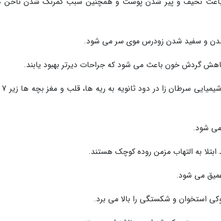
دن باعث نحیف و پیر شدن پوست و همچنین سبب کمرنگ شدن ناخن ه
24) سندروم مرگ ن