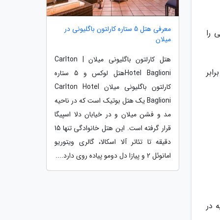
معرفی هتل 5 ستاره کارلتون باگلیونی در
 را
میلان
هتل کارلتون باگلیونی میلان | Carlton
رابر
Hotel Baglioniهتل لوکس و 5 ستاره
کارلتون باگلیونی میلان Carlton Hotel
Baglioni یک هتل بوتیک است که در ناحیه
مد و فشن میلان و در خیابان دلا اسپیگا
قرار گرفته است. این هتل خانوادگی تنها 15
دقیقه تا تئاتر آلا اسکالا، گالری ویتوریو
امانوئل 2 و پیازا دل دومو پیاده روی دارد....
یه در