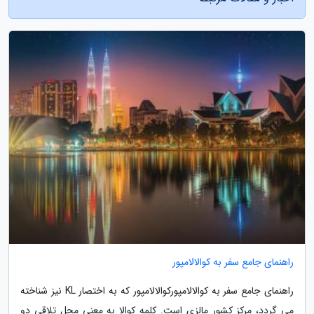
راهنمای جامع سفر به کوالالامپور
راهنمای جامع سفر به کوالالامپورکوالالامپور که به اختصار KL نیز شناخته
می گردد، مرکز کشور مالزی است. کلمه کوالا به معنی محل تلاقی دو