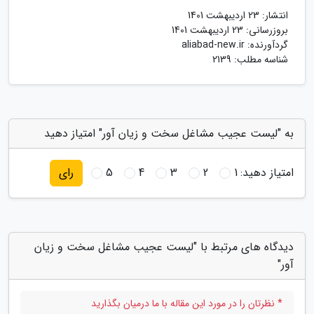
انتشار:
23 اردیبهشت 1401
بروزرسانی:
23 اردیبهشت 1401
گردآورنده:
aliabad-new.ir
شناسه مطلب: 2139
به "لیست عجیب مشاغل سخت و زیان آور" امتیاز دهید
امتیاز دهید:
1
2
3
4
5
رای
دیدگاه های مرتبط با "لیست عجیب مشاغل سخت و زیان
آور"
* نظرتان را در مورد این مقاله با ما درمیان بگذارید