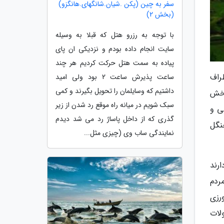
سفر به چین (پکن .شیان.شانگهای.هانگزو)
(بخش 2)
با توجه به رزرو هتل که قبلا به وسیله
سایت انجام داده بودم و نزدیکی ان پای
پیاده به سمت هتل حرکت کردیم هر چند
راف
ساعت پذیرش ساعت 2 بود ولی امید
داشتیم که وسایلمان را تحویل بگیرند و کمی
تای پاجی در 15 کیلومتری بخش
سبک شویم در میانه راه موقع رد شدن از زیر
نگلی و
گذری که از داخل پاساژ رد می شد دیدم
نگل
نمایندگی ساب وی (چیزی مثل...
ر در آن سکونت دارند
ی مردم
کشاورزی
لات