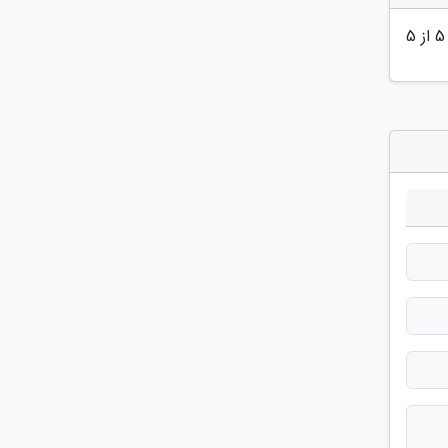
5
از 5