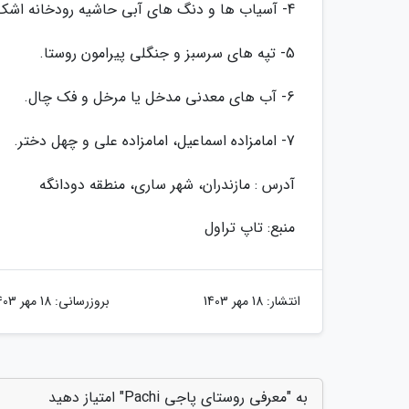
4- آسیاب ها و دنگ های آبی حاشیه رودخانه اشک که در حال حاضر چیزی از آن ها باقی نمانده است.
5- تپه های سرسبز و جنگلی پیرامون روستا.
6- آب های معدنی مدخل یا مرخل و فک چال.
7- امامزاده اسماعیل، امامزاده علی و چهل دختر.
آدرس : مازندران، شهر ساری، منطقه دودانگه
منبع: تاپ تراول
انتشار:
18 مهر 1403
بروزرسانی:
18 مهر 1403
به "معرفی روستای پاجی Pachi" امتیاز دهید