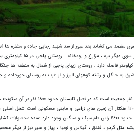
سوی مقصد می کشاند بعد عبور از سد شهید رجایی جاده و منظره ها اط
آن دیدنی است از یک سو جنگل و کوهستان و در سوی دیگر دره ، مزارع و رودخانه . روس
رکزی دودانگه واقع شده و از شهرستان ساری 80 کیلومتر فاصله دارد . روستای زیبای پاجی از شمال به منطقه ها ج
شرق به جنگل و رشته کوههای البرز و از غرب به روستای جورجاده و ج
این روستای زیبا و جنگلی دارای 330 خانوار و 750 نفر جمعیت است که در فصل تابستان حدود 1800 نف
مساحت روستای پاجی 1300 هکتار می باشد که 1200 هکتار آن زمین های زراعی و مابقی مسکونی است شغل اصل
روستا دامپروری و کشاورزی می باشد در این روستا حدود 2600 راس دام سبک و سنگین وجود دارد عمده محصولات 
ه مثل گردو ، فندق ، گیلاس و لوبیا ، پیاز و سیر نیز از دیگر محصو