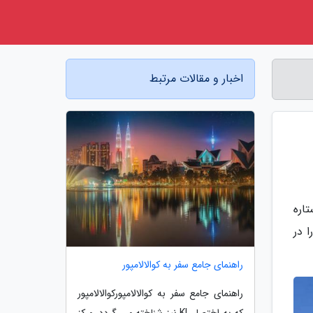
اخبار و مقالات مرتبط
هتل های ایروان را به سه دسته امپریال، لوکس و مالی تقسیم کنیم، هتل 4 ستاره
 در
راهنمای جامع سفر به کوالالامپور
راهنمای جامع سفر به کوالالامپورکوالالامپور
که به اختصار KL نیز شناخته می گردد، مرکز