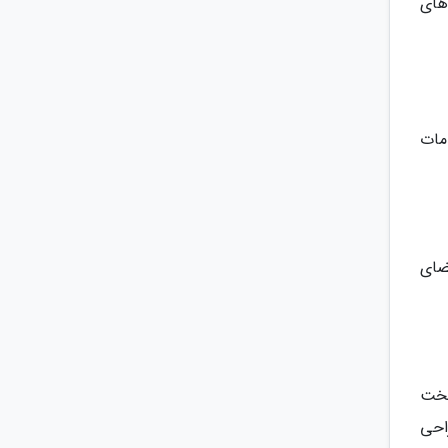
های
مات
 فضای
 و یک تخت
احی