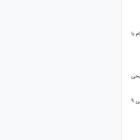
م با
یحی
هتل ماریوت با ایستگاه مترو میدان جمهوری 6 دقیقه، بازار ایروان 11 دقیقه، کلیسای سنت گریگوری 16 دقیقه، مسجد آبی 9