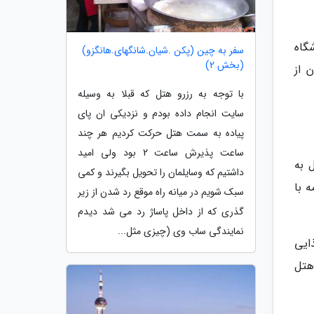
گاه
سفر به چین (پکن .شیان.شانگهای.هانگزو)
(بخش 2)
 از
با توجه به رزرو هتل که قبلا به وسیله
سایت انجام داده بودم و نزدیکی ان پای
پیاده به سمت هتل حرکت کردیم هر چند
ساعت پذیرش ساعت 2 بود ولی امید
 به
داشتیم که وسایلمان را تحویل بگیرند و کمی
 با
سبک شویم در میانه راه موقع رد شدن از زیر
گذری که از داخل پاساژ رد می شد دیدم
نمایندگی ساب وی (چیزی مثل...
 غذایی
هتل