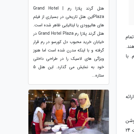
هتل گرند پلازا رم | Grand Hotel
Plazaاین هتل تاریخی در بسیاری از فیلم
های هالیوودی یا ایتالیایی ظاهر شده است.
هتل گرند پلازا رم Grand Hotel Plaza در
. تمام
خیابان خرید محبوب دل کورسو در رم قرار
ند.
گرفته و با اینکه مدرن شده است اما هنوز
. با
ویژگی های لاسیک را در طراحی داخلی
خود به نمایش می گذارد. این هتل 5
ستاره...
ارائه
وشن
استفاده شده و در بدو ورود می توان فضای گرم و صمیمی را همراه با انرژی مثبت حس کرد. رزرواسیون هتل به صورت 24