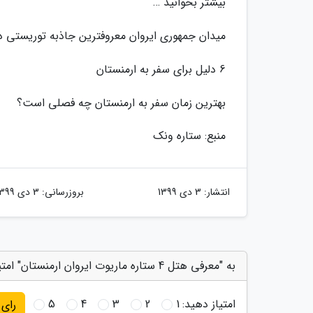
بیشتر بخوانید …
میدان جمهوری ایروان معروفترین جاذبه توریستی در
6 دلیل برای سفر به ارمنستان
بهترین زمان سفر به ارمنستان چه فصلی است؟
منبع: ستاره ونک
انتشار:
3 دی 1399
بروزرسانی:
3 دی 1399
به "معرفی هتل 4 ستاره ماریوت ایروان ارمنستان" امتیاز دهید
امتیاز دهید:
1
2
3
4
5
رای