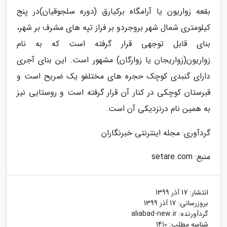
بقعه زواریون یا آرامگاه برکیارق (دوره سلجوقیان)در پنج
کیلومتری شمال شهر بروجردو بر فراز تپه های مشرف بر شهر،
بنای قابل توجهی قرار گرفته است که به نام
زواریون(زواریجان یا زوارگان) مشهور است. این بنای آجری
دارای گنبدی کوچک حجره های مختلفو یک ضریح است و
قبرستان کوچکی در کنار آن قرار گرفته است و روستایی نیز
به همین نام درنزدیکی آن است.
گردآوری: مجله اینترنتی خبرنگاران
منبع: setare.com
انتشار:
17 آذر 1399
بروزرسانی:
17 آذر 1399
گردآورنده:
aliabad-new.ir
شناسه مطلب: 1410