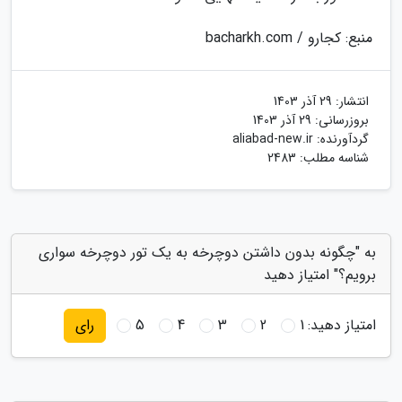
منبع: کجارو / bacharkh.com
انتشار:
29 آذر 1403
بروزرسانی:
29 آذر 1403
گردآورنده:
aliabad-new.ir
شناسه مطلب: 2483
به "چگونه بدون داشتن دوچرخه به یک تور دوچرخه سواری
برویم؟" امتیاز دهید
امتیاز دهید:
1
2
3
4
5
رای