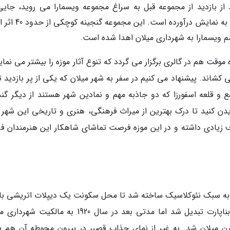
یسمارا (Vismara Collection): بعد از بازدید از مجموعه قبل به سراغ مجموعه ویسمارا می روید، جا
مجسمه ها و نقاشی های قرن بیستم ایتالیا را به نمایش درآو
قت هم در گالری برگزار می گردد که تنوع آثار موزه را بیشتر می نمای
کشاند. پیشنهاد می کنیم در سفر به شهر میلان که یکی از پر بازدید ت
ع و قلعه اسفورزا که دو جاذبه مهم و نمادین شهر هستند از دیگر گنج
ن کنید تا درک بهترین از میراث فرهنگی، هنری و تاریخی این شهر پ
وف زیادی داشته و در این موزه فرصت تماشای شاهکار این هنرمندان فر
ن قصر سفید رنگ زیبا در سال های 1790 تا 1796 به سبک نئوکلاسیک ساخته شد تا محل سکونت یک دیپلات اتریشی
بعد از مرگ این شخص، ویلا به اقامتگاه ناپلئون بناپارت تبدیل شد اما مدتی بعد در سال 1920 به مال
ن میلان شد. به غیر از نمای جذاب قصر، در بیرون محوطه آن هم ب