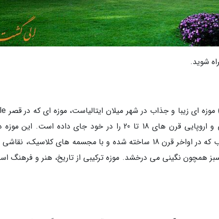
ه شوید.
گالری هنر مدرن میلان (Arte Moderna
برپا شده و بیشتر آثار برجسته هنرمندان ایتالیایی و اروپایی قرن های 18 تا 20 را در خود جای داده است. این
همان چیزی است که انتظار دارید: یک عمارت جذاب که در اواخر قرن 18 ساخته شده و با مجسمه های کلاسیک، ن
ز همچون نگینی می درخشد. موزه ترکیبی از تاریخ، هنر و فرهنگ اس