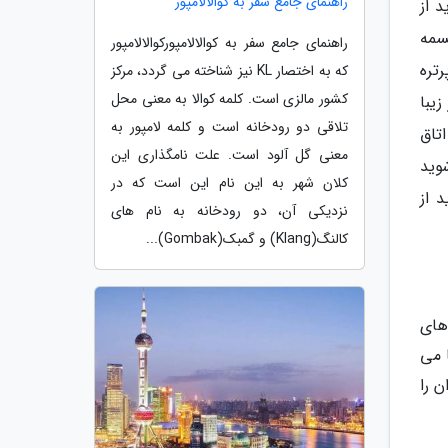
راهنمای جامع سفر به کوالالامپور
ید از
سمه
راهنمای جامع سفر به کوالالامپورکوالالامپور
تره
که به اختصار KL نیز شناخته می گردد، مرکز
کشور مالزی است. کلمه کوالا به معنی محل
یبا
تلاقی دو رودخانه است و کلمه لامپور به
تاق
معنی گل آلود است. علت نامگذاری این
می شوید
کلان شهر به این نام این است که در
 از
نزدیکی آن، دو رودخانه به نام های
کالنگ(Klang) و گمبک(Gombak)...
ه های
 تماشا می
 را