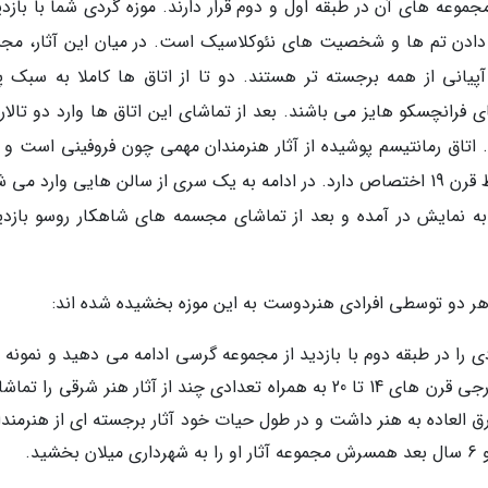
خش تقسیم شده و مجموعه های آن در طبقه اول و دوم قرار دارند. موزه گردی شما با بازد
ادن تم ها و شخصیت های نئوکلاسیک است. در میان این آثار، مج
پیانی از همه برجسته تر هستند. دو تا از اتاق ها کاملا به سبک پر
رانچسکو هایز می باشند. بعد از تماشای این اتاق ها وارد دو تالار ز
 اتاق رمانتیسم پوشیده از آثار هنرمندان مهمی چون فروفینی است و ا
تک نگاری هم فقط به جنبش هنری ایتالیا در اواسط قرن 19 اختصاص دارد. در ادامه به یک سری از سالن هایی وارد 
ه نمایش در آمده و بعد از تماشای مجسمه های شاهکار روسو بازدید
هر دو توسطی افرادی هنردوست به این موزه بخشیده شده اند:
Grassi Collection): موزه گردی را در طبقه دوم با بازدید از مجموعه گرسی ادامه می دهید و نمون
خیره نماینده ای از نقاشی های ایتالیایی و خارجی قرن های 14 تا 20 به همراه تعدادی چند از آثار هنر شرقی را
 العاده به هنر داشت و در طول حیات خود آثار برجسته ای از هنرمندان