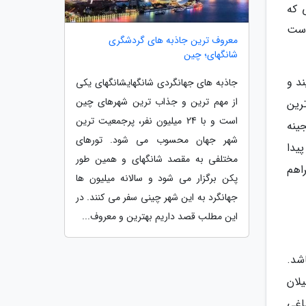
یی که
رده است. این مجموعه گنجینه کوچکی از حدود 40 اثر است
معروف ترین جاذبه های گردشگری
شانگهای؛ چین
ند و
جاذبه های جهانگردی شانگهایشانگهای یکی
از مهم ترین و جذاب ترین شهرهای چین
رین
است و با 24 میلیون نفر، پرجمعیت ترین
ینه
شهر جهان محسوب می شود. تورهای
یدا
مختلفی به مقصد شانگهای و همین طور
اهم
پکن برگزار می شود و سالانه میلیون ها
جهانگرد به این شهر چینی سفر می کنند. در
این مطلب قصد داریم بهترین و معروف...
 باشد.
کیت شهرداری میلان
اغی