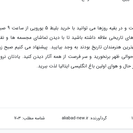
گالری هنر مدرن میلان در روزهای دوشنه بسته است و در ب
نرهای تاریخی علاقه داشته باشید تا با دیدن تماشای مجسمه ها و نق
رین هنرمندان تاریخ بودند به وجد بیایید. پیشنهاد می کنیم صبح زود
حوالی ظهر برنخورید و سر فرصت از همه آثار دیدن کنید. یادتان نرود
 حال و هوای اولین باغ انگلیسی ایتالیا لذت ببرید.
گردآورنده:
aliabad-new.ir
شناسه مطلب: 703