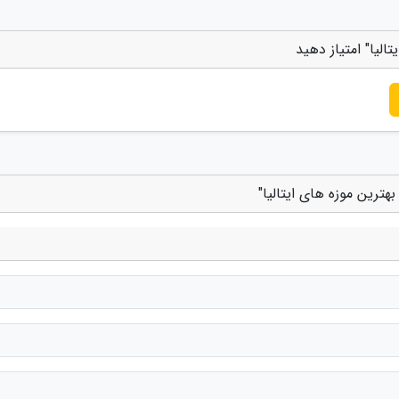
الیا" امتیاز دهید
هترین موزه های ایتالیا"