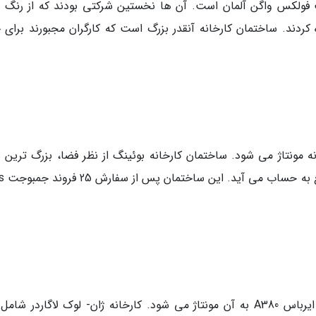
 فولکس واگن آلمان است. آن ها نخستین شرکتی بودند که از رنگ 
ند. ساختمان کارخانه آنقدر بزرگ است که کارگران مجبورند برای ج
7، 777 و 787 در این کارخانه مونتاژ می شود. ساختمان کارخانه بوئینگ از نظر فضا، بزرگ ترین
جهان با حجم 13 میلی
در این کارخانه آخرین قطعات هواپیمای 800 نفره ایرباس A380 به آن مونتاژ می شود. کارخانه ژان- لوک لاگاردر 