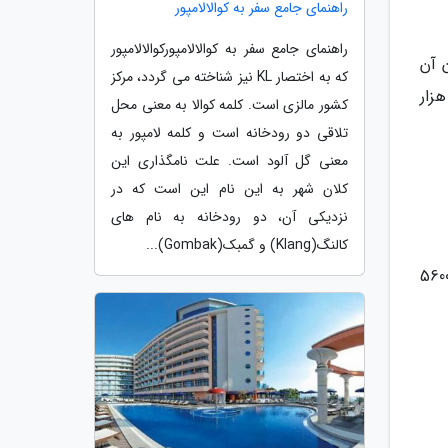
راهنمای جامع سفر به کوالالامپور
راهنمای جامع سفر به کوالالامپورکوالالامپور
 که در میان آن
که به اختصار KL نیز شناخته می گردد، مرکز
زار
کشور مالزی است. کلمه کوالا به معنی محل
تلاقی دو رودخانه است و کلمه لامپور به
معنی گل آلود است. علت نامگذاری این
کلان شهر به این نام این است که در
نزدیکی آن، دو رودخانه به نام های
کالنگ(Klang) و گمبک(Gombak)...
ی تولید محصولات شرکت، در این کارخانه هست. 34 هزار نفر در این کارخانه بزرگ، روزانه به طور متوسط 5600