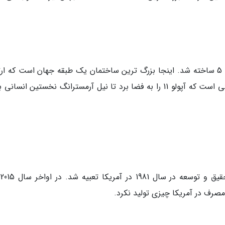
این بنا در سال 1966 و برای ساخت موشک ساترن 5 ساخته شد. اینجا بزرگ ترین ساختمان یک طبقه جهان است که 
آن به حدود 139 متر می رسد. ساترن 5 همان راکتی است که آپولو 11 را به فضا برد تا نیل آرمسترانگ نخستین انس
تشکی
 مصرف در آمریکا چیزی تولید نکرد.