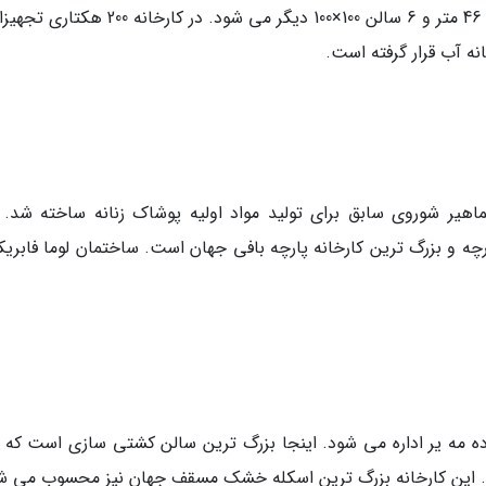
سالن بزرگ به طول 250 متر، عرض 115 متر و ارتفاع 46 متر و 6 سالن 100×100 دیگر می شود. در کار
نه آب قرار گرفته است.
ر واقع در اتحاد جماهیر شوروی سابق برای تولید مواد اولیه پوشاک زنانه ساخته شد. 
ه و بزرگ ترین کارخانه پارچه بافی جهان است. ساختمان لوما فابری
انواده مه یر اداره می شود. اینجا بزرگ ترین سالن کشتی سازی است که 
د. این کارخانه بزرگ ترین اسکله خشک مسقف جهان نیز محسوب می ش