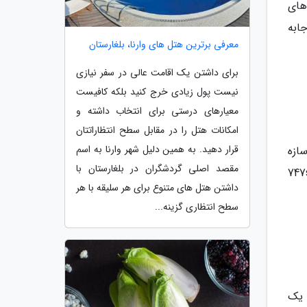
های
ابه
معرفی برترین هتل های وارنا، بلغارستان
برای داشتن یک اقامت عالی در سفر نیازی
نیست پول زیادی خرج کنید بلکه کافیست
معیارهای درستی برای انتخاب داشته و
امکانات هتل را در مقابل سطح انتظاراتتان
قرار دهید. به همین دلیل شهر وارنا به اسم
 سازه
مقصد اصلی گردشگران در بلغارستان با
ون و 376 هزار و 38 متر مربع به حساب می آید. این ساختمان پس از سفارش 25 فروند جمبوجت 747s
داشتن هتل های متنوع برای هر سلیقه با هر
سطح انتظاری گزینه...
شامل یک