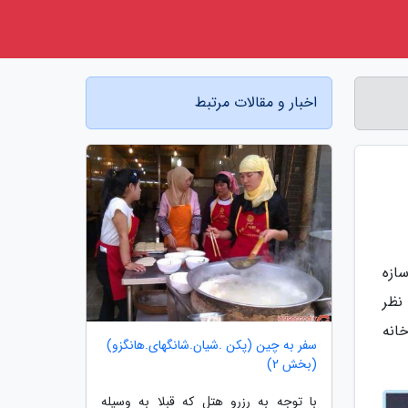
اخبار و مقالات مرتبط
ازه
نظر
ماجرا شکل مهم تری دارد. در اینجا می خواهیم به معرفی 10 کارخانه
سفر به چین (پکن .شیان.شانگهای.هانگزو)
(بخش 2)
با توجه به رزرو هتل که قبلا به وسیله