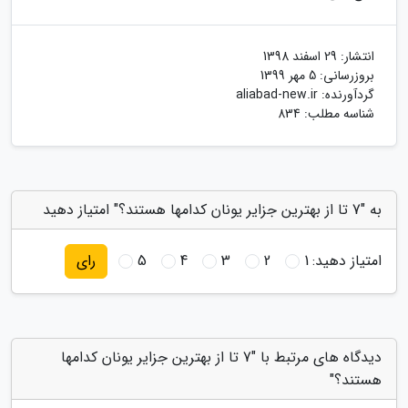
انتشار:
29 اسفند 1398
بروزرسانی:
5 مهر 1399
گردآورنده:
aliabad-new.ir
شناسه مطلب: 834
به "7 تا از بهترین جزایر یونان کدامها هستند؟" امتیاز دهید
امتیاز دهید:
1
2
3
4
5
رای
دیدگاه های مرتبط با "7 تا از بهترین جزایر یونان کدامها
هستند؟"