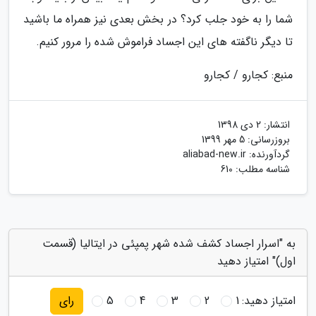
شما را به خود جلب کرد؟ در بخش بعدی نیز همراه ما باشید
تا دیگر ناگفته های این اجساد فراموش شده را مرور کنیم.
منبع: کجارو / کجارو
انتشار:
2 دی 1398
بروزرسانی:
5 مهر 1399
گردآورنده:
aliabad-new.ir
شناسه مطلب: 610
به "اسرار اجساد کشف شده شهر پمپئی در ایتالیا (قسمت
اول)" امتیاز دهید
امتیاز دهید:
1
2
3
4
5
رای