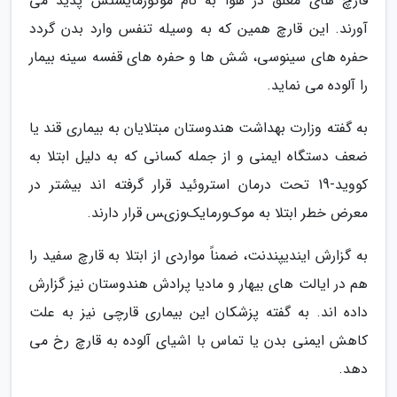
قارچ های معلق در هوا به نام موکورمایستس پدید می
آورند. این قارچ همین که به وسیله تنفس وارد بدن گردد
حفره های سینوسی، شش ها و حفره های قفسه سینه بیمار
را آلوده می نماید.
به گفته وزارت بهداشت هندوستان مبتلایان به بیماری قند یا
ضعف دستگاه ایمنی و از جمله کسانی که به دلیل ابتلا به
کووید-19 تحت درمان استروئید قرار گرفته اند بیشتر در
معرض خطر ابتلا به ﻣﻮکﻮﺭﻣﺎیکﻮﺯیﺲ قرار دارند.
به گزارش ایندیپندنت، ضمناً مواردی از ابتلا به قارچ سفید را
هم در ایالت های بیهار و مادیا پرادش هندوستان نیز گزارش
داده اند. به گفته پزشکان این بیماری قارچی نیز به علت
کاهش ایمنی بدن یا تماس با اشیای آلوده به قارچ رخ می
دهد.