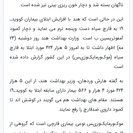
ناگهان بسته شد و دچار خون ریزی بینی نیز شده است.
این در حالی است که هند با افزایش ابتلای بیماران کوویدـ
19 به قارچ سیاه دست وپنجه نرم می نماید و دچار کمبود
آمفوتریسین ب است. وزارت بهداشت هند روز دوشنبه (24
مه) اظهار داشت تا به امروز 5 هزار 424 مورد ابتلا به قارچ
سیاه (ﻣﻮکﻮﺭﻣﺎیکﻮﺯیﺲ) در این کشور گزارش داده شده
است.
به گفته هارش وردهان، وزیر بهداشت هند، از این 5 هزار
424 مورد 4 هزار و 566 بیمار دارای سابقه ابتلا به کوویدـ19
هستند. مقام های بهداشت هم می گویند در کوشش اند تا
کمبود داروی ضدقارچ را رفع نمایند.
ﻣﻮکﻮﺭﻣﺎیکﻮﺯیﺲ نوعی بیماری قارچی است که گروهی از