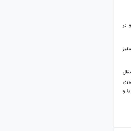
فع در
تصویب سفیر
نتقال
روی
دریا و