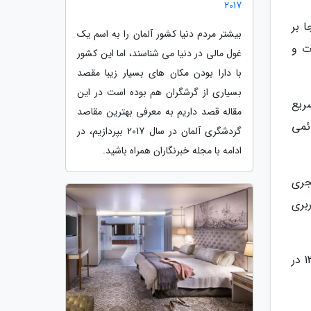
2017
 بر
بیشتر مردم دنیا کشور آلمان را به اسم یک
ت و
غول مالی در دنیا می شناسند، اما این کشور
با دارا بودن مکان های بسیار زیبا مقصد
بسیاری از گرشگران هم بوده است در این
ریع
مقاله قصد داریم به معرفی بهترین مقاصد
ئمی
گردشگری آلمان در سال 2017 بپردازیم، در
ادامه با مجله خبرنگاران همراه باشید.
بحرین، این عمارت در سال 1946 میلادی / 1365 هجری قمری / 1325 هجری
بری
بازسازی این بنا از طرف وزارت میراث فرهنگی، گردشگری و صنایع دستی به عنوان موزه منطقه ای خلیج فارس از سال 1385 در