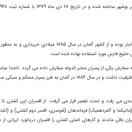
کشتی پرسپولیس اولین کشتی توپ دار در دوره قاجار بوده و از کشور آلمان در سال 1885 میلادی خریداری و
ی خلیج فارس مورد استفاده نهاده شده است.
 تنی، با قدرت 450 اسب بخار به سفارش یکی از پسران مخبر الدوله سفارش داده می گردد. ناخدا عب
کتاب (چون پایه پنجم) گفته که این کشتی 800 تن ظرفیت داشت و در سال 1884 در آلمان به طرز بسیار محکم و 
هندی می رفت و تحت تعمیر قرار می گرفت. از افسران این کشتی تا 
13ه.ق) فقط 4 تن به اسامی (مانیکما و آلفردهمیک) فرماندهان (شوسزی، افسر دوم کشتی) و (ا
 باقی ماندند و کارهای اصلی کشتی را افسران دریانورد ایرانی از ج