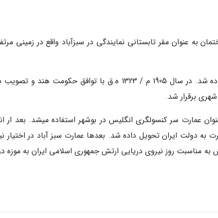
 1858 م / 1275 ه.ق این ساختمان به عنوان مقر تابستانی نمایندگی در سبزآباد واقع در زمینی مرت
با گذشت زمان بر تجهیزات ساختمان سبز آباد افزوده شد. در سال 1905 م / 1323 ه.ق با توافق حکومت هند و 
ه شهری برقرار شد.
آباد تا سال 1946 م/ 1366 ه.ق به عنوان عمارت سر کنسولگری انگلیس در بوشهر استفاده میشد. بعد ار ا
 به دولت ایران تحویل داده شد. بعدها عمارت سبز آباد در اختیار نی
 ایران نهاده شد و در هفتم آذر ماه 1387 ه.ش به مناسبت روز نیروی دریایی ارتش جمهوری اسلامی ایران به موزه 