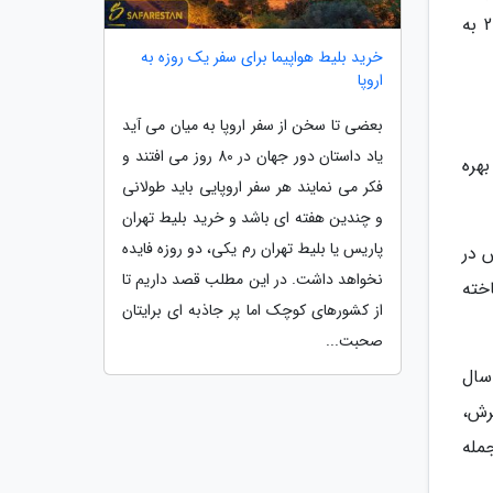
شهرت دارد. این بنا تحت تاثیر معماری سنتی شهر بوشهر ساخته شده و در تاریخ 28 دی ماه 1379 با شماره ثبت 2948 به
خرید بلیط هواپیما برای سفر یک روزه به
اروپا
بعضی تا سخن از سفر اروپا به میان می آید
یاد داستان دور جهان در 80 روز می افتند و
 به منظور بهره
فکر می نمایند هر سفر اروپایی باید طولانی
و چندین هفته ای باشد و خرید بلیط تهران
پاریس یا بلیط تهران رم یکی، دو روزه فایده
اس در
نخواهد داشت. در این مطلب قصد داریم تا
سبکی ساخته
از کشورهای کوچک اما پر جاذبه ای برایتان
صحبت...
سال
شترش،
مله